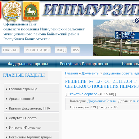
Официальный сайт
сельского поселения Ишмурзинский сельсовет
муниципального района Баймакский район
Республики Башкортостан
ГЛАВНАЯ
РЕГИСТРАЦИЯ
ВХОД
RSS
Главная
»
Документы
»
Документы совета, а
ГЛАВНЫЕ РАЗДЕЛЫ
РЕШЕНИЕ № 127 ОТ 21.11.201
СЕЛЬСКОГО ПОСЕЛЕНИЯ ИШМУРЗ
Главная страница
[
Скачать с сервера
(492.5 Kb) ]
Архив новостей
Категория
:
Документы Совета
|
Добавил
:
sels
Просмотров
:
829
|
Загрузок
:
88
Каталог Документов, НПА
Депутаты Совета
Интернет-Приемная
Реквизиты Администрации