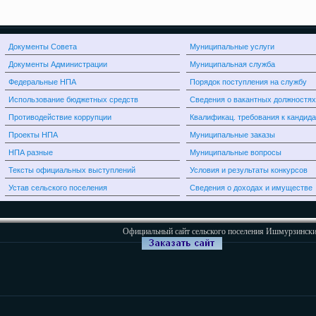
Документы Совета
Муниципальные услуги
Документы Администрации
Муниципальная служба
Федеральные НПА
Порядок поступления на службу
Использование бюджетных средств
Сведения о вакантных должностях
Противодействие коррупции
Квалификац. требования к кандид
Проекты НПА
Муниципальные заказы
НПА разные
Муниципальные вопросы
Тексты официальных выступлений
Условия и результаты конкурсов
Устав сельского поселения
Сведения о доходах и имуществе
Официальный сайт сельского поселения Ишмурзински