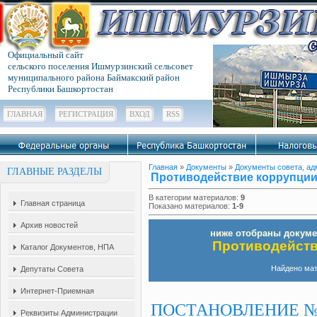
Официальный сайт
сельского поселения Ишмурзинский сельсовет
муниципального района Баймакский район
Республики Башкортостан
ГЛАВНАЯ
РЕГИСТРАЦИЯ
ВХОД
RSS
Главная
»
Документы
»
Документы совета, а
ГЛАВНЫЕ РАЗДЕЛЫ
Противодействие коррупци
В категории материалов
:
9
Главная страница
Показано материалов
:
1-9
Архив новостей
ниже отобраны докумен
Противодейст
Каталог Документов, НПА
Найдено ма
Депутаты Совета
Интернет-Приемная
ПОСТАНОВЛЕНИЕ №22
Реквизиты Администрации