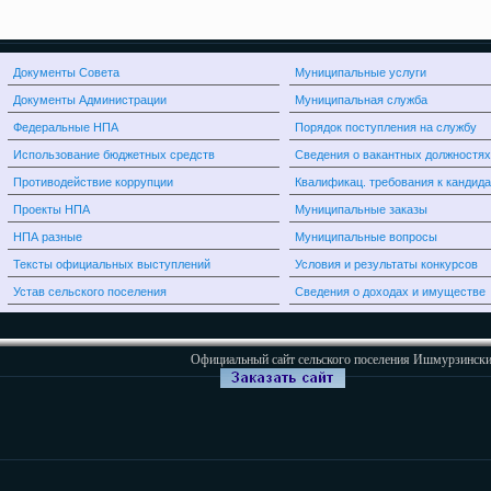
Документы Совета
Муниципальные услуги
Документы Администрации
Муниципальная служба
Федеральные НПА
Порядок поступления на службу
Использование бюджетных средств
Сведения о вакантных должностях
Противодействие коррупции
Квалификац. требования к кандид
Проекты НПА
Муниципальные заказы
НПА разные
Муниципальные вопросы
Тексты официальных выступлений
Условия и результаты конкурсов
Устав сельского поселения
Сведения о доходах и имуществе
Официальный сайт сельского поселения Ишмурзински