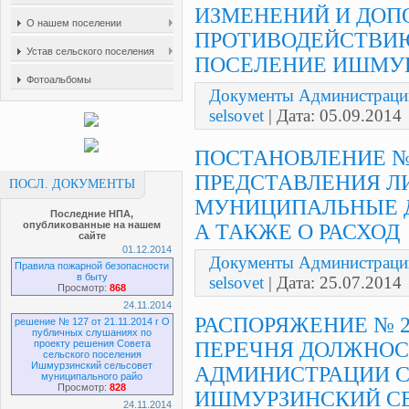
ИЗМЕНЕНИЙ И ДОП
О нашем поселении
ПРОТИВОДЕЙСТВИЮ
Устав сельского поселения
ПОСЕЛЕНИЕ ИШМУ
Фотоальбомы
Документы Администраци
selsovet
| Дата:
05.09.2014
ПОСТАНОВЛЕНИЕ № 1
ПРЕДСТАВЛЕНИЯ 
ПОСЛ. ДОКУМЕНТЫ
МУНИЦИПАЛЬНЫЕ Д
Последние НПА,
опубликованные на нашем
А ТАКЖЕ О РАСХОД
сайте
01.12.2014
Документы Администраци
Правила пожарной безопасности
в быту
selsovet
| Дата:
25.07.2014
Просмотр:
868
24.11.2014
РАСПОРЯЖЕНИЕ № 2 
решение № 127 от 21.11.2014 г О
публичных слушаниях по
проекту решения Совета
ПЕРЕЧНЯ ДОЛЖНО
сельского поселения
Ишмурзинский сельсовет
АДМИНИСТРАЦИИ С
муниципального райо
Просмотр:
828
ИШМУРЗИНСКИЙ С
24.11.2014