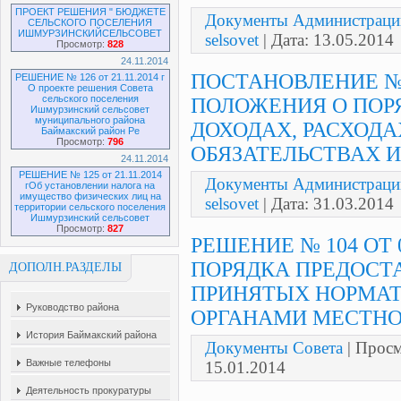
ПРОЕКТ РЕШЕНИЯ " БЮДЖЕТЕ
Документы Администраци
СЕЛЬСКОГО ПОСЕЛЕНИЯ
ИШМУРЗИНСКИЙСЕЛЬСОВЕТ
selsovet
| Дата:
13.05.2014
Просмотр:
828
24.11.2014
ПОСТАНОВЛЕНИЕ № 
РЕШЕНИЕ № 126 от 21.11.2014 г
О проекте решения Совета
сельского поселения
ПОЛОЖЕНИЯ О ПОР
Ишмурзинский сельсовет
муниципального района
ДОХОДАХ, РАСХОДА
Баймакский район Ре
Просмотр:
796
ОБЯЗАТЕЛЬСТВАХ
24.11.2014
РЕШЕНИЕ № 125 от 21.11.2014
Документы Администраци
гОб установлении налога на
имущество физических лиц на
selsovet
| Дата:
31.03.2014
территории сельского поселения
Ишмурзинский сельсовет
Просмотр:
827
РЕШЕНИЕ № 104 ОТ 0
ПОРЯДКА ПРЕДОСТ
ДОПОЛН.РАЗДЕЛЫ
ПРИНЯТЫХ НОРМА
Руководство района
ОРГАНАМИ МЕСТН
История Баймакский района
Документы Совета
| Просм
Важные телефоны
15.01.2014
Деятельность прокуратуры