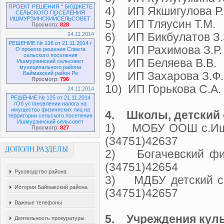
ПРОЕКТ РЕШЕНИЯ " БЮДЖЕТЕ
4) ИП Якшигулова Р
СЕЛЬСКОГО ПОСЕЛЕНИЯ
ИШМУРЗИНСКИЙСЕЛЬСОВЕТ
5) ИП Тляусин Т.М
Просмотр:
828
24.11.2014
6) ИП Бикбулатов З.
РЕШЕНИЕ № 126 от 21.11.2014 г
7) ИП Рахимова З.Р.
О проекте решения Совета
сельского поселения
8) ИП Беляева В.В
Ишмурзинский сельсовет
муниципального района
Баймакский район Ре
9) ИП Захарова З.
Просмотр:
796
10) ИП Горькова С.А.
24.11.2014
РЕШЕНИЕ № 125 от 21.11.2014
гОб установлении налога на
имущество физических лиц на
4. Школы, детский 
территории сельского поселения
Ишмурзинский сельсовет
1) МОБУ ОО
Просмотр:
827
(34751)42637
ДОПОЛН.РАЗДЕЛЫ
2) Богачевский ф
(34751)42654
Руководство района
3) МДБУ детский с
История Баймакский района
(34751)42657
Важные телефоны
5. Учреждения кул
Деятельность прокуратуры