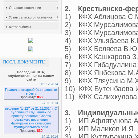
2. Крестьянско-фер
О нашем поселении
1) КФХ Аблицова С.
Устав сельского поселения
2) КФХ Мурсалимова
Фотоальбомы
3) КФХ Мурсалимова
4) КФХ Ульябаева К.
5) КФХ Беляева В.
6) КФХ Кашкарова З
ПОСЛ. ДОКУМЕНТЫ
7) КФХ Гибадуллина 
8) КФХ Янбекова М.
Последние НПА,
опубликованные на нашем
9) КФХ Тляусина М.
сайте
01.12.2014
10) КФХ Бутенбаева И
Правила пожарной безопасности
в быту
11) КФХ Салихкулова 
Просмотр:
868
24.11.2014
решение № 127 от 21.11.2014 г О
3. Индивидуальны
публичных слушаниях по
проекту решения Совета
1) ИП Афлятунова А
сельского поселения
Ишмурзинский сельсовет
муниципального райо
2) ИП Маликов И.
Просмотр:
830
3) ИП Кутлугужина Х
24.11.2014