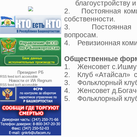
благоустройству и 
2. Постоянная коми
собственности.
3. Постоянная ко
вопросам.
4. Ревизионная ком
Общественные форм
1. Женсовет с.Ишму
Президент РБ
2. Клуб «Атайсал» 
RSS feed isn't accessible
Новости от ИА Regnum
3. Фольклорный клуб
RSS feed isn't accessible
4. Женсовет д.Богач
5. Фольклорный клуб