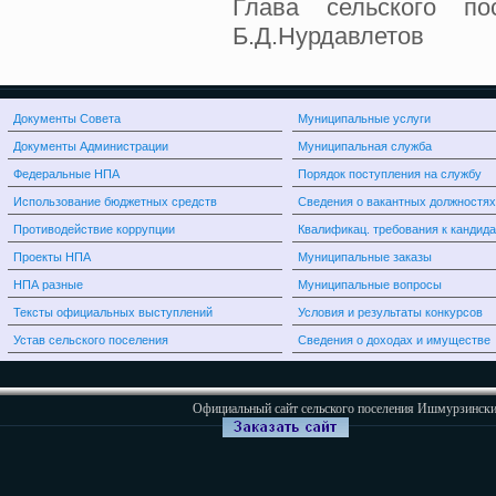
Глава сельского п
Б.Д.Нурдавлетов
Документы Совета
Муниципальные услуги
Документы Администрации
Муниципальная служба
Федеральные НПА
Порядок поступления на службу
Использование бюджетных средств
Сведения о вакантных должностях
Противодействие коррупции
Квалификац. требования к кандид
Проекты НПА
Муниципальные заказы
НПА разные
Муниципальные вопросы
Тексты официальных выступлений
Условия и результаты конкурсов
Устав сельского поселения
Сведения о доходах и имуществе
Официальный сайт сельского поселения Ишмурзински