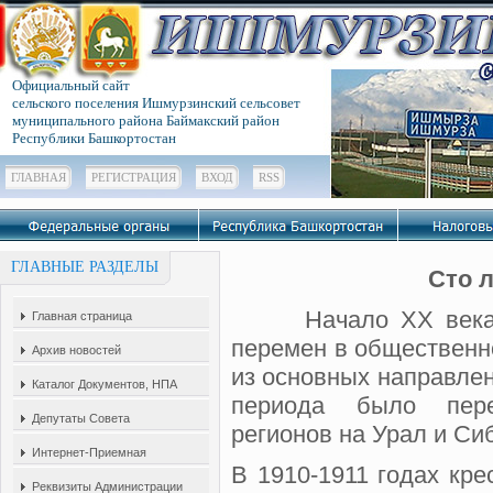
Официальный сайт
сельского поселения Ишмурзинский сельсовет
муниципального района Баймакский район
Республики Башкортостан
ГЛАВНАЯ
РЕГИСТРАЦИЯ
ВХОД
RSS
ГЛАВНЫЕ РАЗДЕЛЫ
Сто 
Начало XX века дл
Главная страница
перемен в общественн
Архив новостей
из основных направле
Каталог Документов, НПА
периода было пере
Депутаты Совета
регионов на Урал и Си
Интернет-Приемная
В 1910-1911 годах кре
Реквизиты Администрации