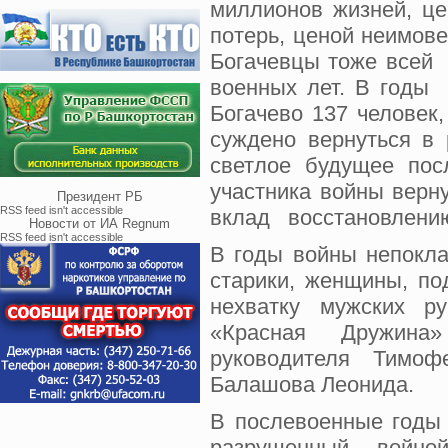
миллионов жизней, ц
потерь, ценой неимове
Богачевцы тоже всей 
военных лет. В годы
Богачево 137 человек
суждено вернуться в
светлое будущее пос
участника войны верн
Президент РБ
RSS feed isn't accessible
вклад восстановлению
Новости от ИА Regnum
RSS feed isn't accessible
В годы войны непокла
старики, женщины, по
нехватку мужских р
«Красная Дружина»
руководителя Тимоф
Балашова Леонида.
В послевоенные годы
разрушенный войной