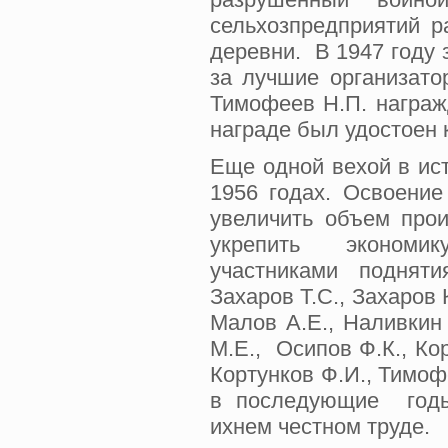
сельхозпредприятий р
деревни. В 1947 году 
за лучшие организато
Тимофеев Н.П. награж
награде был удостоен
Еще одной вехой в ист
1956 годах. Освоение
увеличить объем про
укрепить экономику
участниками подняти
Захаров Т.С., Захаров 
Малов А.Е., Наливкин 
М.Е., Осипов Ф.К., Кор
Кортунков Ф.И., Тимоф
в последующие годы
ихнем честном труде.