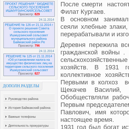
После смерти настоят
ПРОЕКТ РЕШЕНИЯ " БЮДЖЕТЕ
СЕЛЬСКОГО ПОСЕЛЕНИЯ
Филат Кургаев.
ИШМУРЗИНСКИЙСЕЛЬСОВЕТ
Просмотр:
829
В основном занимал
24.11.2014
РЕШЕНИЕ № 126 от 21.11.2014 г
сеяли хлебные злаки,
О проекте решения Совета
сельского поселения
перерабатывали и изго
Ишмурзинский сельсовет
муниципального района
Баймакский район Ре
Деревня пережила в
Просмотр:
796
гражданской войны . 
24.11.2014
РЕШЕНИЕ № 125 от 21.11.2014
сельскохозяйственные
гОб установлении налога на
имущество физических лиц на
хозяйств. В 1931 г
территории сельского поселения
Ишмурзинский сельсовет
коллективное хозяйс
Просмотр:
827
Первыми в колхоз вс
ДОПОЛН.РАЗДЕЛЫ
Щекачев Василий, 
Обобществляли рабочи
Руководство района
Первым председателе
История Баймакский района
Павлович, имя котор
Важные телефоны
настоящее время.
1931 год был богат ис
Деятельность прокуратуры