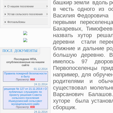
башкир земли вдоль ре
О нашем поселении
в честь одного из о
Василия Федоровича 
Устав сельского поселения
первыми переселенц
Фотоальбомы
Бахаревых, Тимофее
назвать хутор реша
деревни стали перее
ближние и дальние ро
ПОСЛ. ДОКУМЕНТЫ
большую деревню. В
Последние НПА,
имелось 97 двор
опубликованные на нашем
сайте
Первопоселенцы прид
01.12.2014
например, для обруче
Правила пожарной безопасности
в быту
Просмотр:
868
родителями и обы
24.11.2014
существовал молель
решение № 127 от 21.11.2014 г О
публичных слушаниях по
Варсанович Балашов
проекту решения Совета
сельского поселения
хуторе была установ
Ишмурзинский сельсовет
муниципального райо
сборщик.
Просмотр:
830
24.11.2014