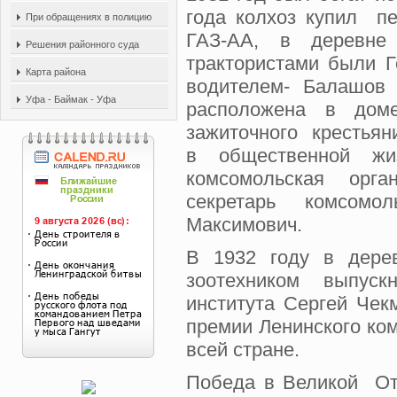
года колхоз купил п
При обращениях в полицию
ГАЗ-АА, в деревн
Решения районного суда
трактористами были 
Карта района
водителем- Балашо
Уфа - Баймак - Уфа
расположена в дом
зажиточного крестьян
в общественной 
комсомольская орга
секретарь комсомо
Максимович.
В 1932 году в дер
зоотехником выпускн
института Сергей Че
премии Ленинского ком
всей стране.
Победа в Великой От