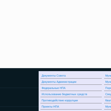
Документы Совета
Мун
Документы Администрации
Мун
Федеральные НПА
Поря
Использование бюджетных средств
Свед
Противодействие коррупции
Квал
Проекты НПА
Мун