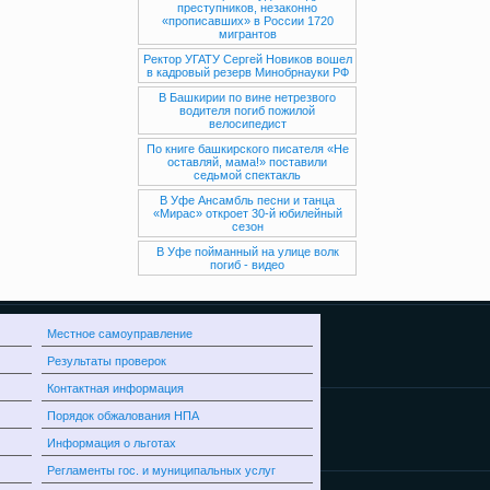
преступников, незаконно
«прописавших» в России 1720
мигрантов
Ректор УГАТУ Сергей Новиков вошел
в кадровый резерв Минобрнауки РФ
В Башкирии по вине нетрезвого
водителя погиб пожилой
велосипедист
По книге башкирского писателя «Не
оставляй, мама!» поставили
седьмой спектакль
В Уфе Ансамбль песни и танца
«Мирас» откроет 30-й юбилейный
сезон
В Уфе пойманный на улице волк
погиб - видео
Местное самоуправление
Результаты проверок
Контактная информация
Порядок обжалования НПА
Информация о льготах
Регламенты гос. и муниципальных услуг