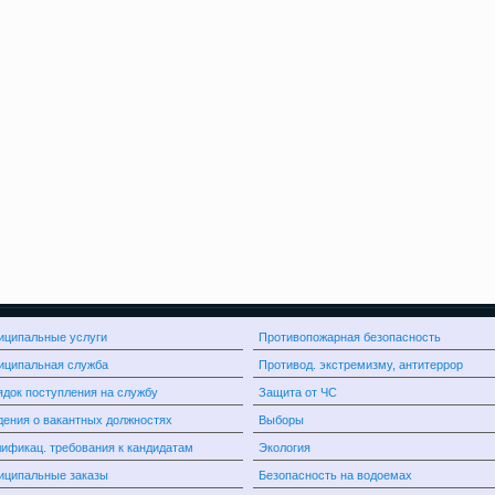
иципальные услуги
Противопожарная безопасность
иципальная служба
Противод. экстремизму, антитеррор
док поступления на службу
Защита от ЧС
ения о вакантных должностях
Выборы
ификац. требования к кандидатам
Экология
иципальные заказы
Безопасность на водоемах