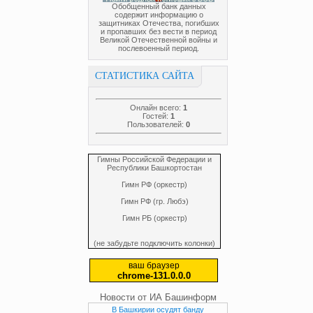
Обобщенный банк данных
содержит информацию о
защитниках Отечества, погибших
и пропавших без вести в период
Великой Отечественной войны и
послевоенный период.
СТАТИСТИКА САЙТА
Онлайн всего:
1
Гостей:
1
Пользователей:
0
Гимны Российской Федерации и
Республики Башкортостан
Гимн РФ (оркестр)
Гимн РФ (гр. Любэ)
Гимн РБ (оркестр)
(не забудьте подключить колонки)
ваш браузер
chrome-131.0.0.0
Новости от ИА Башинформ
В Башкирии осудят банду