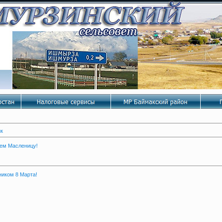
ик
ем Масленицу!
ником 8 Марта!