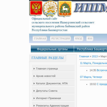
Официальный сайт
сельского поселения Ишмурзинский сельсовет
муниципального района Баймакский район
Республики Башкортостан
ГЛАВНАЯ
РЕГИСТРАЦИЯ
ВХОД
RSS
Главная
»
2013
»
Март
ГЛАВНЫЕ РАЗДЕЛЫ
11 Марта, Понедельн
Главная страница
14:35
Встреча
Архив новостей
07 Марта, Четверг
Каталог Документов, НПА
19:02
С празд
Депутаты Совета
Интернет-Приемная
Реквизиты Администрации