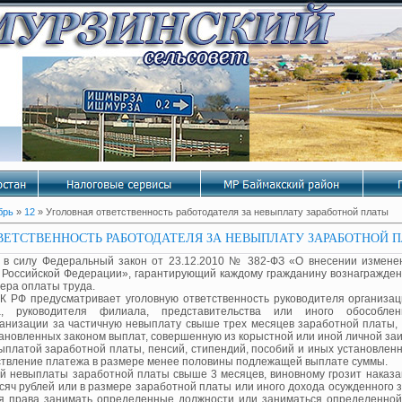
брь
»
12
» Уголовная ответственность работодателя за невыплату заработной платы
ВЕТСТВЕННОСТЬ РАБОТОДАТЕЛЯ ЗА НЕВЫПЛАТУ ЗАРАБОТНОЙ 
л в силу Федеральный закон от 23.12.2010 № 382-ФЗ «О внесении измене
а Российской Федерации», гарантирующий каждому гражданину вознагражден
ера оплаты труда.
 УК РФ предусматривает уголовную ответственность руководителя организац
а, руководителя филиала, представительства или иного обособленн
анизации за частичную невыплату свыше трех месяцев заработной платы, 
тановленных законом выплат, совершенную из корыстной или иной личной за
ыплатой заработной платы, пенсий, стипендий, пособий и иных установлен
твление платежа в размере менее половины подлежащей выплате суммы.
ой невыплаты заработной платы свыше 3 месяцев, виновному грозит наказ
сяч рублей или в размере заработной платы или иного дохода осужденного з
ия права занимать определенные должности или заниматься определенной