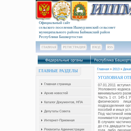
Официальный сайт
сельского поселения Ишмурзинский сельсовет
муниципального района Баймакский район
Республики Башкортостан
ГЛАВНАЯ
РЕГИСТРАЦИЯ
ВХОД
RSS
Главная
»
2013
»
Дека
ГЛАВНЫЕ РАЗДЕЛЫ
УГОЛОВНАЯ ОТ
Главная страница
07.01.2011 вступи
Уголовного кодекс
Архив новостей
минимального разм
Часть 1 ст. 145-1
физического лиц
Каталог Документов, НПА
подразделения орг
пособий и иных ус
Депутаты Совета
Под частичной нев
понимается осущес
Интернет-Приемная
В случаях частичн
до ста двадцати ты
Реквизиты Администрации
года, либо лишен