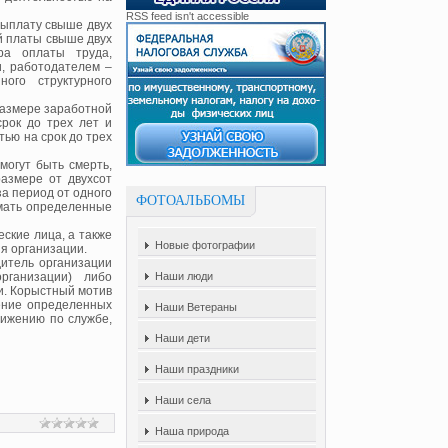
RSS feed isn't accessible
евыплату свыше двух
й платы свыше двух
ра оплаты труда,
, работодателем –
ого структурного
размере заработной
рок до трех лет и
ью на срок до трех
могут быть смерть,
азмере от двухсот
за период от одного
ФОТОАЛЬБОМЫ
имать определенные
ские лица, а также
Новые фотографии
я организации.
дитель организации
рганизации) либо
Наши люди
и. Корыстный мотив
ение определенных
Наши Ветераны
вижению по службе,
Наши дети
Наши праздники
Наши села
Наша природа