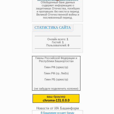
Обобщенный банк данных
содержит информацию о
защитниках Отечества, погибших
и пропавших без вести в период
Великой Отечественной войны и
послевоенный период.
СТАТИСТИКА САЙТА
Онлайн всего:
1
Гостей:
1
Пользователей:
0
Гимны Российской Федерации и
Республики Башкортостан
Гимн РФ (оркестр)
Гимн РФ (гр. Любэ)
Гимн РБ (оркестр)
(не забудьте подключить колонки)
ваш браузер
chrome-131.0.0.0
Новости от ИА Башинформ
В Башкирии осудят банду