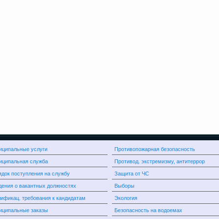
иципальные услуги
Противопожарная безопасность
иципальная служба
Противод. экстремизму, антитеррор
док поступления на службу
Защита от ЧС
ения о вакантных должностях
Выборы
ификац. требования к кандидатам
Экология
иципальные заказы
Безопасность на водоемах