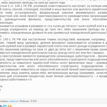
а, либо лишения свободы на срок до одного года.
астью 2 ст. 145-1 УК РФ, уголовная ответственность наступает за полную н
й платы, пенсий, стипендий, пособий и иных выплат или выплата заработно
ре ниже установленного федеральным законом минимального разме
рыстной или иной личной заинтересованности руководителем организации
м, руководителем филиала, представительства или иного обособленн
анизации.
азывается штрафом в размере от ста тысяч до пятисот тысяч рублей или в 
дохода осужденного за период до трех лет, либо лишением свободы на с
нимать определенные должности или заниматься определенной деятельност
о.
ст. 145-1 УК РФ при наступлении тяжких последствий, каковыми, например, 
ние, тяжкий вред здоровью, деяния виновного наказываются штрафом в р
ысяч рублей или в размере заработной платы или иного дохода осужденного 
либо лишением свободы на срок от двух до пяти лет с лишением права зан
маться определенной деятельностью на срок до пяти лет или без такового.
о преступления являются руководители организации, работодатели - физиче
ала, представительства или иного обособленного структурного подразделени
венность за невыплату заработной платы несет физическое лицо – руково
авительства или иного обособленного структурного подразделения о
и он совершает невыплату из корыстной или иной личной заинтересованност
мление лица извлечь какую-либо материальную выгоду (например, зачисл
вного для получения процентов); иная личная заинтересованность – к прод
одных работников и т.п.
ра
а
обавил
:
selsovet
|
Рейтинг
:
0.0
/
0