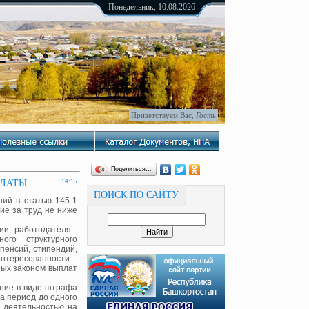
Понедельник, 10.08.2026
Приветствуем Вас
,
Гость
Поделиться…
ПЛАТЫ
14:15
ПОИСК ПО САЙТУ
ний в статью 145-1
ие за труд не ниже
ии, работодателя -
ого структурного
пенсий, стипендий,
интересованности.
ных законом выплат
ание в виде штрафа
а период до одного
 деятельностью на