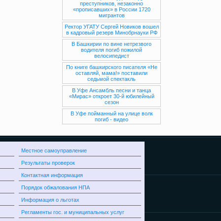
преступников, незаконно
«прописавших» в России 1720
мигрантов
Ректор УГАТУ Сергей Новиков вошел
в кадровый резерв Минобрнауки РФ
В Башкирии по вине нетрезвого
водителя погиб пожилой
велосипедист
По книге башкирского писателя «Не
оставляй, мама!» поставили
седьмой спектакль
В Уфе Ансамбль песни и танца
«Мирас» откроет 30-й юбилейный
сезон
В Уфе пойманный на улице волк
погиб - видео
Местное самоуправление
Результаты проверок
Контактная информация
Порядок обжалования НПА
Информация о льготах
Регламенты гос. и муниципальных услуг