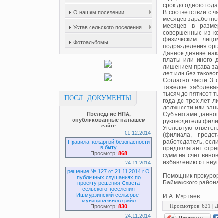
срок до одного год
В соответствии с ч
О нашем поселении
месяцев заработно
месяцев в разме
Устав сельского поселения
совершенные из ко
физическим лицо
Фотоальбомы
подразделения орг
Данное деяние нак
платы или иного 
лишением права за
лет или без таковог
Согласно части 3 
тяжелое заболева
тысяч до пятисот т
ПОСЛ. ДОКУМЕНТЫ
года до трех лет 
должности или зани
Последние НПА,
Субъектами данног
опубликованные на нашем
руководители фили
сайте
Уголовную ответст
01.12.2014
(филиала, предст
работодатель, есл
Правила пожарной безопасности
в быту
предполагает стре
Просмотр:
868
сумм на счет вино
избавлению от неуг
24.11.2014
решение № 127 от 21.11.2014 г О
Помощник прокуро
публичных слушаниях по
Баймакского район
проекту решения Совета
сельского поселения
Ишмурзинский сельсовет
И.А. Муртаев
муниципального райо
Просмотров
: 621 |
Д
Просмотр:
830
24.11.2014
Поделиться…