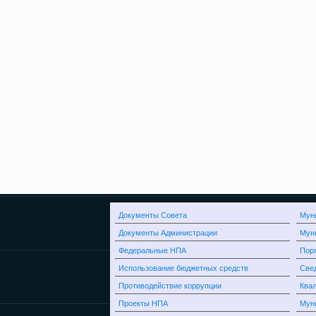
Документы Совета
Мун
Документы Администрации
Мун
Федеральные НПА
Поря
Использование бюджетных средств
Свед
Противодействие коррупции
Квал
Проекты НПА
Мун